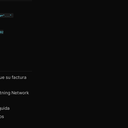
e="..."
402
ue su factura
htning Network
quida
os