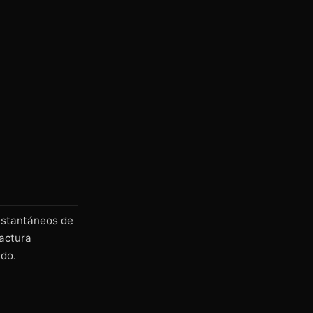
nstantáneos de
factura
ido.