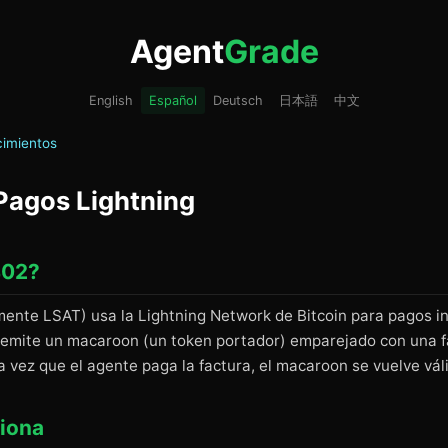
Agent
Grade
English
Español
Deutsch
日本語
中文
imientos
agos Lightning
402?
mente LSAT) usa la Lightning Network de Bitcoin para pagos i
or emite un macaroon (un token portador) emparejado con una 
 vez que el agente paga la factura, el macaroon se vuelve vál
iona