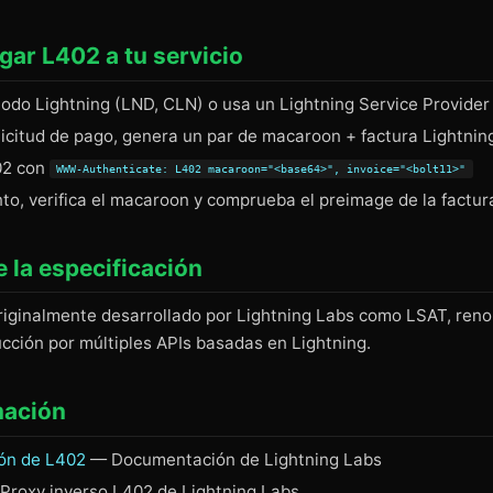
ar L402 a tu servicio
nodo Lightning (LND, CLN) o usa un Lightning Service Provider
licitud de pago, genera un par de macaroon + factura Lightnin
02 con
WWW-Authenticate: L402 macaroon="<base64>", invoice="<bolt11>"
nto, verifica el macaroon y comprueba el preimage de la factur
 la especificación
iginalmente desarrollado por Lightning Labs como LSAT, ren
cción por múltiples APIs basadas en Lightning.
mación
ión de L402
— Documentación de Lightning Labs
Proxy inverso L402 de Lightning Labs