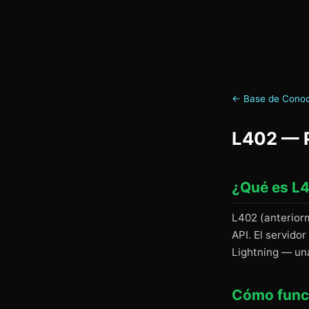
← Base de Conoc
L402 — P
¿Qué es L
L402 (anterior
API. El servid
Lightning — una
Cómo func