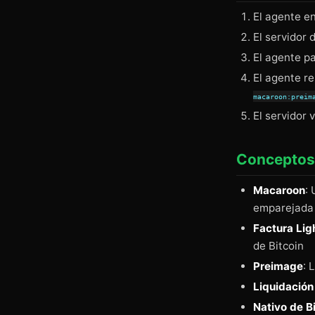
El agente en
El servidor
El agente pa
El agente r
macaroon:preim
El servidor 
Conceptos
Macaroon
:
emparejada
Factura Lig
de Bitcoin
Preimage
: 
Liquidación
Nativo de B