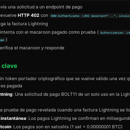
vía una solicitud a un endpoint de pago
 devuelve
HTTP 402
con
WWW-Authenticate: L402 macaroon="...", invoic
ga la factura Lightning
eintenta con el macaroon pagado como prueba (
Authorization: L
)
age
verifica el macaroon y responde
 clave
 Un token portador criptográfico que se vuelve válido una vez q
 es pagada
htning
: Una solicitud de pago BOLT11 de un solo uso en la Lig
La prueba de pago revelada cuando una factura Lightning se li
 instantánea
: Los pagos Lightning se confirman en milisegund
itcoin
: Los pagos son en satoshis (1 sat = 0.00000001 BTC)