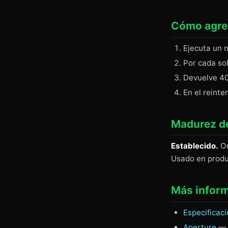
Cómo agreg
Ejecuta un 
Por cada so
Devuelve 4
En el reinte
Madurez de
Establecido.
Or
Usado en produ
Más infor
Especificac
Aperture
— 