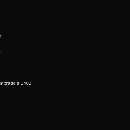
g
a
ombrado a L402.