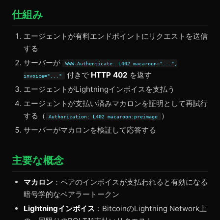
仕組み
エージェントが有料エンドポイントにリクエストを送信
する
サーバーが
WWW-Authenticate: L402 macaroon="...",
付きで
HTTP 402
を返す
invoice="..."
エージェントがLightningインボイスを支払う
エージェントが支払い済みマカロンを証明として再試行
する（
）
Authorization: L402 macaroon:preimage
サーバーがマカロンを検証して応答する
主要な概念
マカロン
：ペアのインボイスが支払われると有効になる
暗号学的なベアラートークン
Lightningインボイス
：BitcoinのLightning Network上