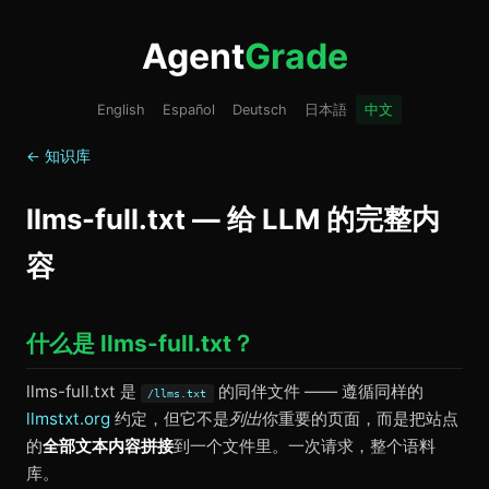
Agent
Grade
English
Español
Deutsch
日本語
中文
← 知识库
llms-full.txt — 给 LLM 的完整内
容
什么是 llms-full.txt？
llms-full.txt 是
的同伴文件 —— 遵循同样的
/llms.txt
llmstxt.org
约定，但它不是
列出
你重要的页面，而是把站点
的
全部文本内容拼接
到一个文件里。一次请求，整个语料
库。