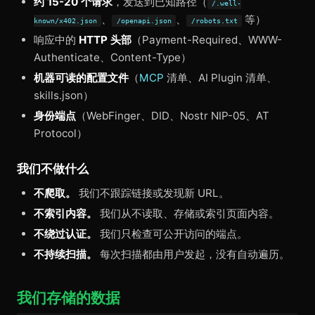
约 15-20 个请求
，发送到已知路径（
/.well-
、
、
等）
known/x402.json
/openapi.json
/robots.txt
响应中的
HTTP 头部
（Payment-Required、WWW-
Authenticate、Content-Type）
机器可读的配置文件
（
MCP
清单、AI Plugin 清单、
skills.json）
身份端点
（WebFinger、DID、Nostr NIP-05、AT
Protocol）
我们不做什么
不爬取。
我们不跟踪链接或发现新 URL。
不索引内容。
我们从不读取、存储或索引页面内容。
不绕过认证。
我们只检查可公开访问的端点。
不持续扫描。
每次扫描都由用户发起，没有自动遍历。
我们存储的数据