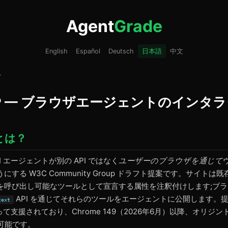
Agent
Grade
English
Español
Deutsch
日本語
中文
ス
CP — ブラウザエージェントのインタ
 とは？
AI エージェントが別の API ではなく
ユーザーのブラウザを通じて
する W3C Community Group ドラフト提案です。サイトは既存
を呼び出し可能なツールとして宣言する属性を注釈付けします;ブ
API を通じてそれらのツールをエージェントに公開します。提案は
text
 によって支援されており、Chrome 149（2026年6月）以降、オリ
用可能です。