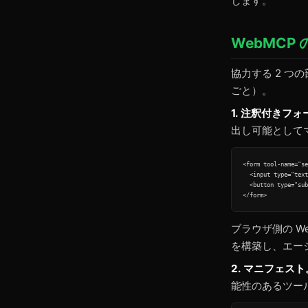
します。
WebMCP
協力する 2 つ
ごと）。
1. 注釈付きフォ
出し可能として
<form tool-name="se
  <input type="text
  <button type="sub
ブラウザ側の We
を構築し、エー
2. マニフェスト
能性のあるツー