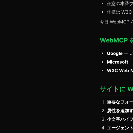
任意の本番
仕様は W3C
今日 WebMC
WebMC
Google
— 
Microsoft
—
W3C Web Ma
サイトに W
重要なフォ
属性を追加
小文字ハイ
エージェン