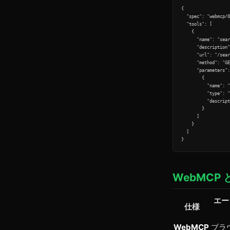
{

  "spec": "webmcp/0
  "tools": [

    {

      "name": "sear
      "description"
      "url": "/sear
      "method": "GE
      "parameters":
        {

          "name": "
          "type": "
          "descript
        }

      ]

    }

  ]

WebMC
エー
仕様
WebMCP
ブラ