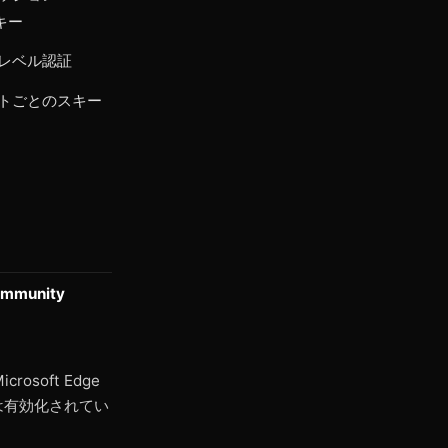
 キー
レベル認証
トごとのスキー
mmunity
soft Edge
は有効化されてい