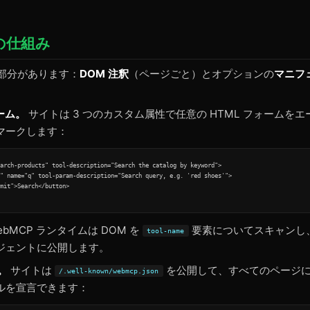
 の仕組み
の部分があります：
DOM 注釈
（ページごと）とオプションの
マニフ
ーム。
サイトは 3 つのカスタム属性で任意の HTML フォームを
マークします：
arch-products" tool-description="Search the catalog by keyword">

" name="q" tool-param-description="Search query, e.g. 'red shoes'">

mit">Search</button>

bMCP ランタイムは DOM を
要素についてスキャンし
tool-name
ジェントに公開します。
。
サイトは
を公開して、すべてのページ
/.well-known/webmcp.json
ルを宣言できます：