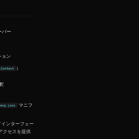
ーバー
ション
）
lContext
釈
マニフ
bmcp.json
ドインターフェー
のアクセスを提供