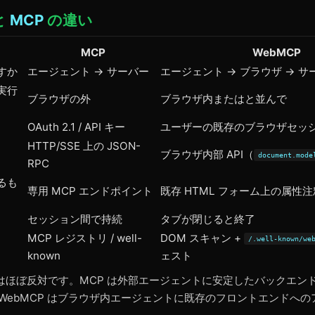
と
MCP
の違い
MCP
WebMCP
すか
エージェント → サーバー
エージェント → ブラウザ → サ
実行
ブラウザの外
ブラウザ内またはと並んで
OAuth 2.1 / API キー
ユーザーの既存のブラウザセッ
HTTP/SSE 上の JSON-
ブラウザ内部 API（
document.mode
RPC
るも
専用 MCP エンドポイント
既存 HTML フォーム上の属性注
セッション間で持続
タブが閉じると終了
MCP レジストリ / well-
DOM スキャン +
/.well-known/we
known
ェスト
はほぼ反対です。MCP は外部エージェントに安定したバックエン
;WebMCP はブラウザ内エージェントに既存のフロントエンドへ