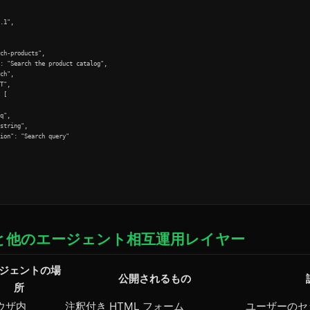
.1",

ch-products",

: "Search the product catalog",

ch",

T",

 [

q",

string",

ion": "Search query"

P と他のエージェント相互運用レイヤー
ジェントの場
公開されるもの
所
ウザ内
注釈付き HTML フォーム
ユーザーのセ