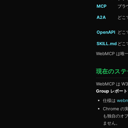
MCP
ブラ
A2A
どこ
OpenAPI
どこ
SKILL.md
どこ
WebMCP は
現在のステ
WebMCP は W3C
Group レポート
仕様は
webm
Chrome 
も独自のオ
ません。