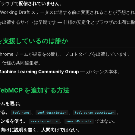
ブラウザで
配信されていません
。
 Working Draft ステータスに達する前に変更されることが予想さ
P を出荷するサイトは早期です — 仕様の安定化とブラウザの出荷に
P を支援しているのは誰か
Chrome チームが提案を公開し、プロトタイプを出荷しています。
 仕様の共同編集者。
chine Learning Community Group
— ガバナンス本体。
ebMCP を追加する方法
ームを選ぶ。
する。
、
、
。
tool-name
tool-description
tool-param-description
フン名を使う。
、
ではない。
search-products
searchProducts
ト向けに説明を書く、人間向けではない。