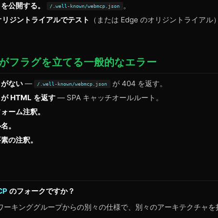
トを公開する。
。
/.well-known/webmcp.json
 のオリジントライアルでテスト
（または Edge のオリジントライア
。
がフラグを立てる一般的なエラー
トがない
—
が 404 を返す。
/.well-known/webmcp.json
が HTML を返す
— SPA キャッチオールルート。
フォーム注釈。
ル名。
要素の注釈。
CP
のフォークですか？
ワーキンググループからの別々の仕様で、別々のアーキテクチャを