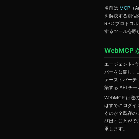
名前は
MCP
（A
を解決する別個の
RPC プロトコ
するツールを呼び
WebMCP
エージェント-ウ
バーを公開し、
ァーストパーテ
築する API 
WebMCP 
はすでにログイ
るのか？既存の
び出すことができ
承します。