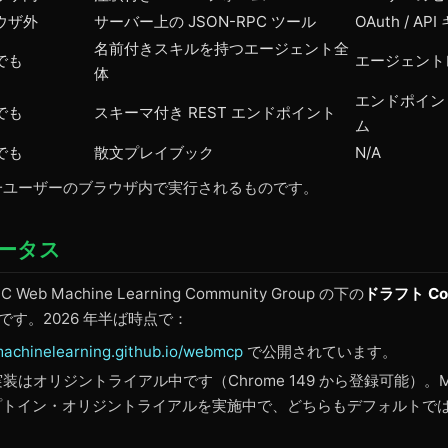
ウザ外
サーバー上の JSON-RPC ツール
OAuth / API
名前付きスキルを持つエージェント全
でも
エージェント
体
エンドポイン
でも
スキーマ付き REST エンドポイント
ム
でも
散文プレイブック
N/A
唯一ユーザーのブラウザ内で実行されるものです。
ータス
 Web Machine Learning Community Group の下の
ドラフト Co
です。2026 年半ば時点で：
achinelearning.github.io/webmcp
で公開されています。
の実装はオリジントライアル中です（Chrome 149 から登録可能）。Micro
プトイン・オリジントライアルを実施中で、どちらもデフォルトで