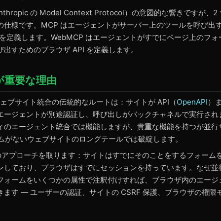
nthropic の Model Context Protocol）の意図的な響きですが
仕様です。MCP はエージェントがサーバー上のツールを呼び出すた
ルを定義します。WebMCP はエージェントがすでにページ上のフ
出すためのブラウザ API を定義します。
 が重要な理由
ェブサイト統合の伝統的なルートは：サイトが API（
OpenAPI
）ま
エージェントが別途認証し、呼び出しがバックチャネルで実行され
ィのエージェント統合では機能しますが、貴重な機能を持つが並行
チームがないウェブサイトのロングテールでは破綻します。
は逆のアプローチを取ります：サイトはすでにそのことをするフォーム
ンしており、ブラウザはすでにセッションを持っています。なぜ並行 
フォームをいくつかの属性で注釈付けすれば、ブラウザ内のエージ
ます — ユーザーの認証、サイトの CSRF 保護、ブラウザの権