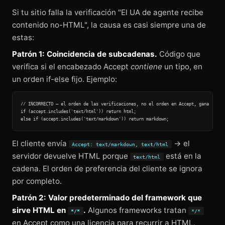
Si tu sitio falla la verificación "El UA de agente recibe
contenido no-HTML", la causa es casi siempre una de
estas:
Patrón 1: Coincidencia de subcadenas.
Código que
verifica si el encabezado Accept
contiene
un tipo, en
un orden if-else fijo. Ejemplo:
// INCORRECTO — el orden de las verificaciones, no el orden en Accept, gana

if (accept.includes('text/html')) return html;

El cliente envía
→ el
Accept: text/markdown, text/html
servidor devuelve HTML porque
está en la
text/html
cadena. El orden de preferencia del cliente se ignora
por completo.
Patrón 2: Valor predeterminado del framework que
sirve HTML en
.
Algunos frameworks tratan
*/*
*/*
en Accept como una licencia para recurrir a HTML,