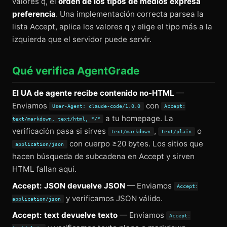
valores q, el
orden de los tipos de medios expresa
preferencia
. Una implementación correcta parsea la
lista Accept, aplica los valores q y elige el tipo más a la
izquierda que el servidor puede servir.
Qué verifica AgentGrade
El UA de agente recibe contenido no-HTML
—
Enviamos
con
User-Agent: claude-code/1.0.0
Accept:
a tu homepage. La
text/markdown, text/html, */*
verificación pasa si sirves
,
o
text/markdown
text/plain
con cuerpo ≥20 bytes. Los sitios que
application/json
hacen búsqueda de subcadena en Accept y sirven
HTML fallan aquí.
Accept: JSON devuelve JSON
— Enviamos
Accept:
y verificamos JSON válido.
application/json
Accept: text devuelve texto
— Enviamos
Accept: