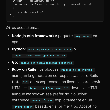
  if (best === 'application/json') {

    return res.json({ name: 'Tu Servicio', api: '/openapi.json' });

  }

  res.sendFile('index.html');

Otros ecosistemas:
Node.js (sin framework):
paquete
en
negotiator
npm
Python:
o
werkzeug.wrappers.AcceptMixin
request.accept_mimetypes.best_match
Go:
github.com/markusthoemmes/goautoneg
Ruby on Rails:
los bloques
respond_to do |format|
manejan la generación de respuestas, pero Rails
trata
en Accept como una licencia para servir
*/*
HTML —
devuelve HTML
Accept: text/markdown, */*
aunque markdown sea preferido. Solución:
establece
explícitamente en un
request.format
basado en el primer tipo Accept no
before_action