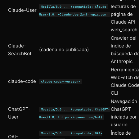
lecturas de
Mozilla/5.0 ... (compatible; Claude-
Claude-User
página de
User/1.0; +Claude-User@anthropic.com)
Claude API
web_search
Crawler del
Claude-
índice de
(cadena no publicada)
SearchBot
búsqueda d
Anthropic
Herramienta
WebFetch d
claude-code
claude-code/<version>
Claude Cod
CLI
Navegación
ChatGPT-
ChatGPT
Mozilla/5.0 ... (compatible; ChatGPT-
User
iniciada por
User/1.0; +https://openai.com/bot)
usuario
Índice de
Mozilla/5.0 ... (compatible; OAI-
OAI-