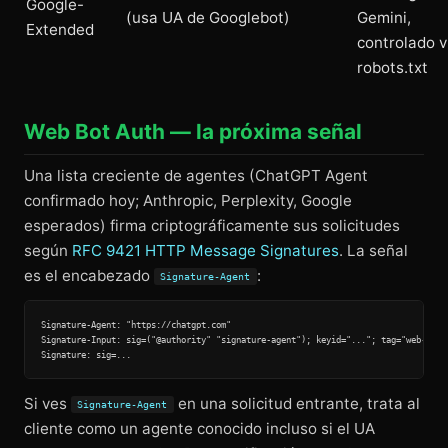
Google-
(usa UA de Googlebot)
Gemini,
Extended
controlado v
robots.txt
Web Bot Auth — la próxima señal
Una lista creciente de agentes (ChatGPT Agent
confirmado hoy; Anthropic, Perplexity, Google
esperados) firma criptográficamente sus solicitudes
según
RFC 9421 HTTP Message Signatures
. La señal
es el encabezado
:
Signature-Agent
Signature-Agent: "https://chatgpt.com"

Signature-Input: sig=("@authority" "signature-agent"); keyid="..."; tag="web-bot-a
Si ves
en una solicitud entrante, trata al
Signature-Agent
cliente como un agente conocido incluso si el UA