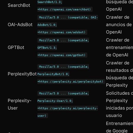
búsqueda d
SearchBot/1.3;
SearchBot
OpenAI
+https://openai.com/searchbot)
Crawler de
Mozilla/5.0 ... (compatible; OAI-
OAI-AdsBot
anuncios de
AdsBot/1.0;
OpenAI
+https://openai.com/adsbot)
Crawler de
Mozilla/5.0 ... (compatible;
GPTBot
entrenamien
GPTBot/1.3;
de OpenAI
+https://openai.com/gptbot)
Crawler de
Mozilla/5.0 ... (compatible;
resultados 
PerplexityBot
PerplexityBot/1.0;
búsqueda d
+https://perplexity.ai/perplexitybot)
Perplexity
Solicitudes 
Mozilla/5.0 ... (compatible;
Perplexity-
Perplexity
Perplexity-User/1.0;
User
iniciadas po
+https://perplexity.ai/perplexity-
usuario
user)
Entrenamien
de Google