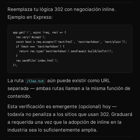
Reemplaza tu lógica 302 con negociación inline.
Ejemplo en Express:
app.get('/', async (req, res) => {

  res.vary('Accept');

  const best = req.accepts(['text/html', 'text/markdown', 'text/plain']);

  if (best === 'text/markdown') {

    return res.type('text/markdown').send(await buildLlmsTxt());

  }

  res.sendFile('index.html');

La ruta
aún puede existir como URL
/llms.txt
separada — ambas rutas llaman a la misma función de
contenido.
Esta verificación es emergente (opcional) hoy —
todavía no penaliza a los sitios que usan 302. Graduará
a requerida una vez que la adopción de inline en la
industria sea lo suficientemente amplia.