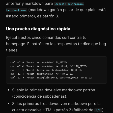
anterior y markdown para
Accept: text/plain,
(markdown ganó a pesar de que plain está
text/markdown
listado primero), es patrón 3.
Una prueba diagnóstica rápida
Ejecuta estos cinco comandos curl contra tu
homepage. El patrón en las respuestas te dice qué bug
tienes:
curl -sI -H "Accept: text/markdown" TU_SITIO/

curl -sI -H "Accept: text/markdown, text/html, */*" TU_SITIO/

curl -sI -H "Accept: text/plain, text/markdown" TU_SITIO/

curl -sI -H "Accept: text/markdown, */*" TU_SITIO/

Si solo la primera devuelve markdown: patrón 1
(coincidencia de subcadenas).
Si las primeras tres devuelven markdown pero la
cuarta devuelve HTML: patrón 2 (fallback de
).
*/*