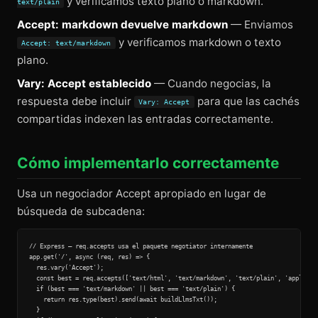
y verificamos texto plano o markdown.
text/plain
Accept: markdown devuelve markdown
— Enviamos
y verificamos markdown o texto
Accept: text/markdown
plano.
Vary: Accept establecido
— Cuando negocias, la
respuesta debe incluir
para que las cachés
Vary: Accept
compartidas indexen las entradas correctamente.
Cómo implementarlo correctamente
Usa un negociador Accept apropiado en lugar de
búsqueda de subcadena:
// Express — req.accepts usa el paquete negotiator internamente

app.get('/', async (req, res) => {

  res.vary('Accept');

  const best = req.accepts(['text/html', 'text/markdown', 'text/plain', 'applicati
  if (best === 'text/markdown' || best === 'text/plain') {

    return res.type(best).send(await buildLlmsTxt());

  }
