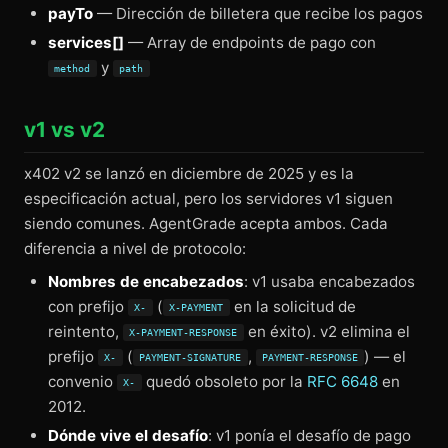
payTo
— Dirección de billetera que recibe los pagos
services[]
— Array de endpoints de pago con
y
method
path
v1 vs v2
x402 v2 se lanzó en diciembre de 2025 y es la
especificación actual, pero los servidores v1 siguen
siendo comunes. AgentGrade acepta ambos. Cada
diferencia a nivel de protocolo:
Nombres de encabezados
: v1 usaba encabezados
con prefijo
(
en la solicitud de
X-
X-PAYMENT
reintento,
en éxito). v2 elimina el
X-PAYMENT-RESPONSE
prefijo
(
,
) — el
X-
PAYMENT-SIGNATURE
PAYMENT-RESPONSE
convenio
quedó obsoleto por la
RFC 6648
en
X-
2012.
Dónde vive el desafío
: v1 ponía el desafío de pago