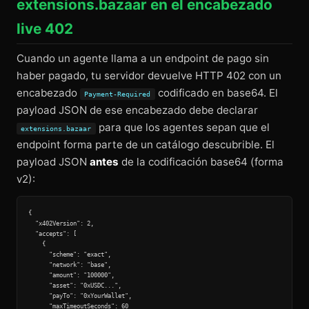
extensions.bazaar en el encabezado
live 402
Cuando un agente llama a un endpoint de pago sin
haber pagado, tu servidor devuelve HTTP 402 con un
encabezado
codificado en base64. El
Payment-Required
payload JSON de ese encabezado debe declarar
para que los agentes sepan que el
extensions.bazaar
endpoint forma parte de un catálogo descubrible. El
payload JSON
antes
de la codificación base64 (forma
v2):
{

  "x402Version": 2,

  "accepts": [

    {

      "scheme": "exact",

      "network": "base",

      "amount": "100000",

      "asset": "0xUSDC...",

      "payTo": "0xYourWallet",

      "maxTimeoutSeconds": 60
