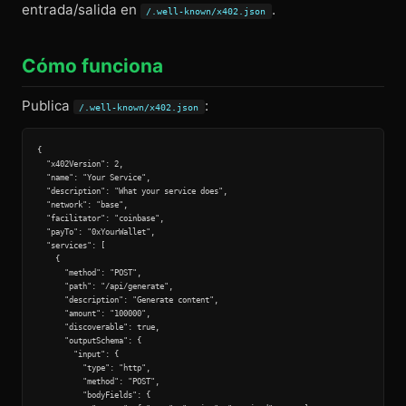
entrada/salida en
.
/.well-known/x402.json
Cómo funciona
Publica
:
/.well-known/x402.json
{

  "x402Version": 2,

  "name": "Your Service",

  "description": "What your service does",

  "network": "base",

  "facilitator": "coinbase",

  "payTo": "0xYourWallet",

  "services": [

    {

      "method": "POST",

      "path": "/api/generate",

      "description": "Generate content",

      "amount": "100000",

      "discoverable": true,

      "outputSchema": {

        "input": {

          "type": "http",

          "method": "POST",

          "bodyFields": {
