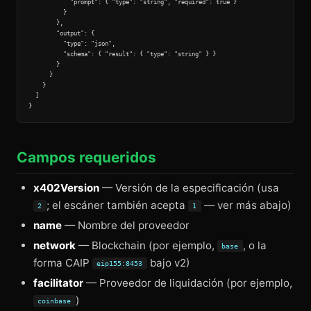
            "prompt": { "type": "string", "required": true }

          }

        },

        "output": {

          "type": "json",

          "schema": { "result": { "type": "string" } }

        }

      }

    }

  ]

Campos requeridos
x402Version
— Versión de la especificación (usa
; el escáner también acepta
— ver más abajo)
2
1
name
— Nombre del proveedor
network
— Blockchain (por ejemplo,
, o la
base
forma CAIP
bajo v2)
eip155:8453
facilitator
— Proveedor de liquidación (por ejemplo,
)
coinbase