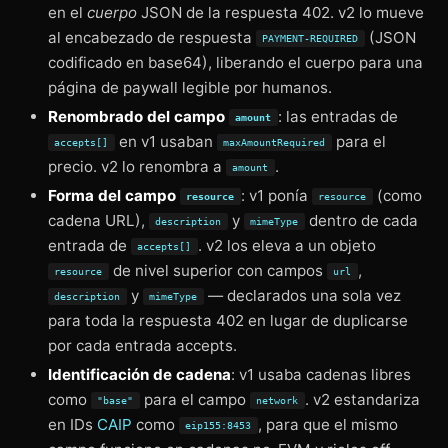
en el
cuerpo
JSON de la respuesta 402. v2 lo mueve
al encabezado de respuesta
(JSON
PAYMENT-REQUIRED
codificado en base64), liberando el cuerpo para una
página de paywall legible por humanos.
Renombrado del campo
: las entradas de
amount
en v1 usaban
para el
accepts[]
maxAmountRequired
precio. v2 lo renombra a
.
amount
Forma del campo
: v1 ponía
(como
resource
resource
cadena URL),
y
dentro de cada
description
mimeType
entrada de
. v2 los eleva a un objeto
accepts[]
de nivel superior con campos
,
resource
url
y
— declarados una sola vez
description
mimeType
para toda la respuesta 402 en lugar de duplicarse
por cada entrada accepts.
Identificación de cadena
: v1 usaba cadenas libres
como
para el campo
. v2 estandariza
"base"
network
en IDs
CAIP
como
, para que el mismo
eip155:8453