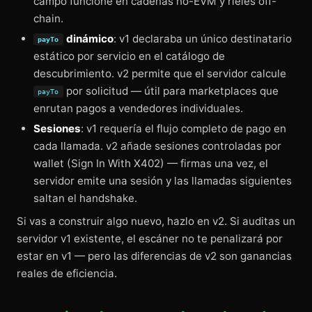
campo funcione en cadenas no-EVM y rieles off-
chain.
dinámico
: v1 declaraba un único destinatario
payTo
estático por servicio en el catálogo de
descubrimiento. v2 permite que el servidor calcule
por solicitud — útil para marketplaces que
payTo
enrutan pagos a vendedores individuales.
Sesiones
: v1 requería el flujo completo de pago en
cada llamada. v2 añade sesiones controladas por
wallet (Sign In With X402) — firmas una vez, el
servidor emite una sesión y las llamadas siguientes
saltan el handshake.
Si vas a construir algo nuevo, hazlo en v2. Si auditas un
servidor v1 existente, el escáner no te penalizará por
estar en v1 — pero las diferencias de v2 son ganancias
reales de eficiencia.